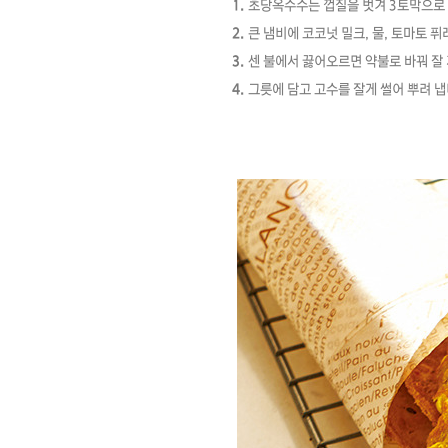
1.
초당옥수수는 껍질을 벗겨 3토막으로
2.
큰 냄비에 코코넛 밀크, 물, 토마토 퓌
3.
센 불에서 끓어오르면 약불로 바꿔 잘
4.
그릇에 담고 고수를 잘게 썰어 뿌려 냅