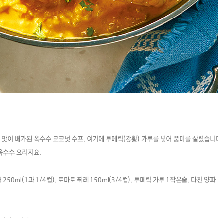
맛이 배가된 옥수수 코코넛 수프. 여기에 투메릭(강황) 가루를 넣어 풍미를 살렸습니다
옥수수 요리지요.
물 250ml(1과 1/4컵), 토마토 퓌레 150ml(3/4컵), 투메릭 가루 1작은술, 다진 