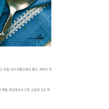
. 아침 식사 대용으로도 좋고, 버터나 우
양파 1개분, 초당옥수수 3개, 소금과 고수 적