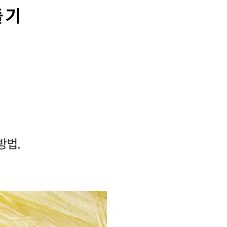
들기
방법.