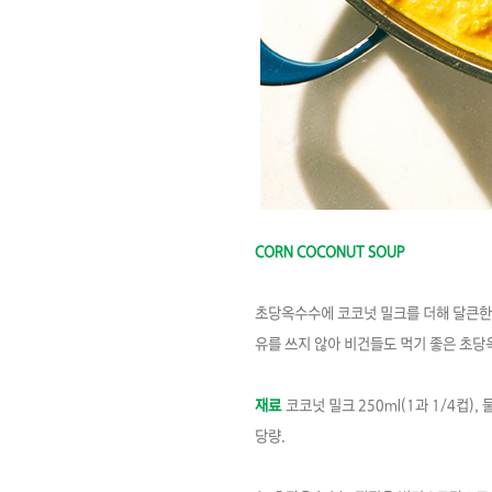
CORN COCONUT SOUP
초당옥수수에 코코넛 밀크를 더해 달큰한 
유를 쓰지 않아 비건들도 먹기 좋은 초당
재료
코코넛 밀크 250ml(1과 1/4컵), 
당량.