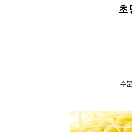
초
본
문
수분