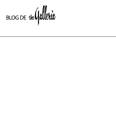
상
세
컨
텐
츠
본
문
제
목