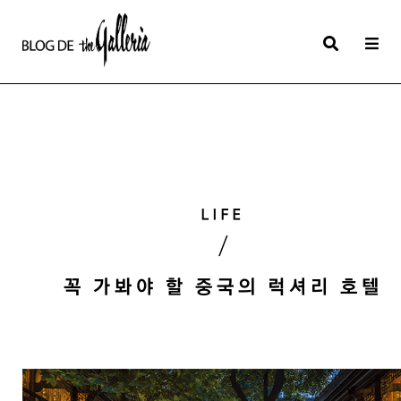
상
세
컨
텐
츠
본
LIFE
문
/
제
목
꼭 가봐야 할 중국의 럭셔리 호텔
본
문