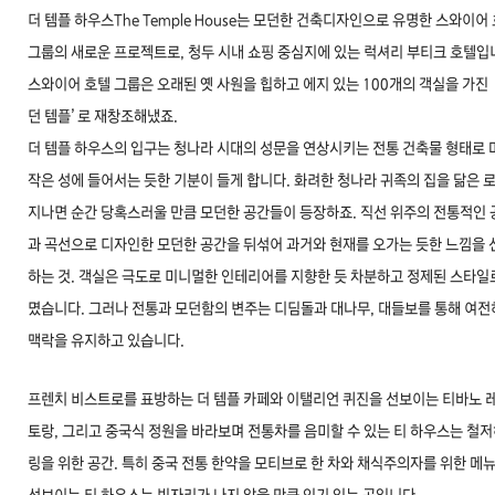
더 템플 하우스The Temple House는 모던한 건축디자인으로 유명한 스와이어
그룹의 새로운 프로젝트로, 청두 시내 쇼핑 중심지에 있는 럭셔리 부티크 호텔입
스와이어 호텔 그룹은 오래된 옛 사원을 힙하고 에지 있는 100개의 객실을 가진 
던 템플’로 재창조해냈죠.
더 템플 하우스의 입구는 청나라 시대의 성문을 연상시키는 전통 건축물 형태로 
작은 성에 들어서는 듯한 기분이 들게 합니다. 화려한 청나라 귀족의 집을 닮은 
지나면 순간 당혹스러울 만큼 모던한 공간들이 등장하죠. 직선 위주의 전통적인 
과 곡선으로 디자인한 모던한 공간을 뒤섞어 과거와 현재를 오가는 듯한 느낌을 
하는 것. 객실은 극도로 미니멀한 인테리어를 지향한 듯 차분하고 정제된 스타일
몄습니다. 그러나 전통과 모던함의 변주는 디딤돌과 대나무, 대들보를 통해 여전
맥락을 유지하고 있습니다.
프렌치 비스트로를 표방하는 더 템플 카페와 이탤리언 퀴진을 선보이는 티바노 
토랑, 그리고 중국식 정원을 바라보며 전통차를 음미할 수 있는 티 하우스는 철저
링을 위한 공간. 특히 중국 전통 한약을 모티브로 한 차와 채식주의자를 위한 메