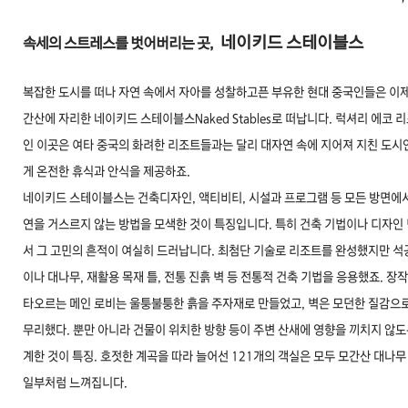
네이키드 스테이블스
속세의 스트레스를 벗어버리는 곳,
복잡한 도시를 떠나 자연 속에서 자아를 성찰하고픈 부유한 현대 중국인들은 이제
간산에 자리한 네이키드 스테이블스Naked Stables로 떠납니다. 럭셔리 에코 
인 이곳은 여타 중국의 화려한 리조트들과는 달리 대자연 속에 지어져 지친 도시
게 온전한 휴식과 안식을 제공하죠.
네이키드 스테이블스는 건축디자인, 액티비티, 시설과 프로그램 등 모든 방면에
연을 거스르지 않는 방법을 모색한 것이 특징입니다. 특히 건축 기법이나 디자인
서 그 고민의 흔적이 여실히 드러납니다. 최첨단 기술로 리조트를 완성했지만 석
이나 대나무, 재활용 목재 틀, 전통 진흙 벽 등 전통적 건축 기법을 응용했죠. 장
타오르는 메인 로비는 울퉁불퉁한 흙을 주자재로 만들었고, 벽은 모던한 질감으로
무리했다. 뿐만 아니라 건물이 위치한 방향 등이 주변 산새에 영향을 끼치지 않도
계한 것이 특징. 호젓한 계곡을 따라 늘어선 121개의 객실은 모두 모간산 대나무
일부처럼 느껴집니다.