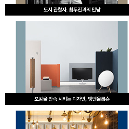
도시 관찰자, 황두진과의 만남
오감을 만족 시키는 디자인, 뱅앤올룹슨