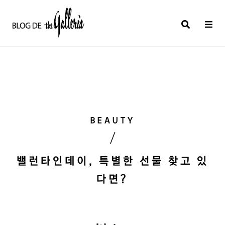
상
세
컨
텐
츠
본
BEAUTY
문
/
제
목
밸런타인데이, 특별한 선물 찾고 있
다면?
본