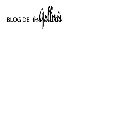
상
세
컨
텐
츠
본
문
제
목