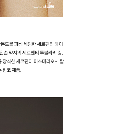
이아몬드를 파베 세팅한 세르펜티 하이
 왼손 약지의 세르펜티 투볼라리 링,
를 장식한 세르펜티 미스테리오시 팔
 핀코 제품.