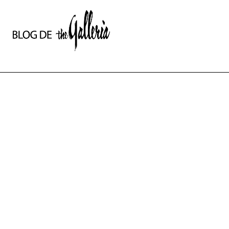
상
세
컨
텐
츠
본
문
제
목