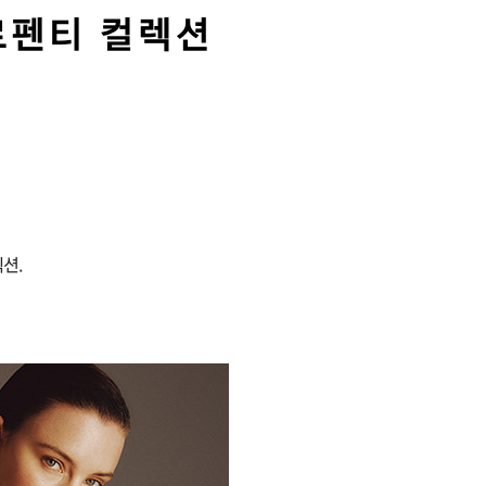
르펜티 컬렉션
션.