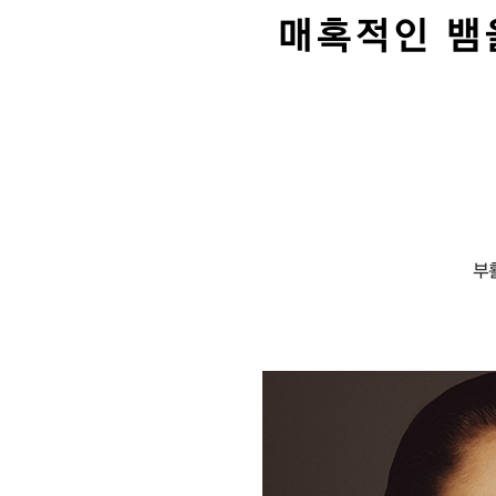
매혹적인 뱀
본
문
부