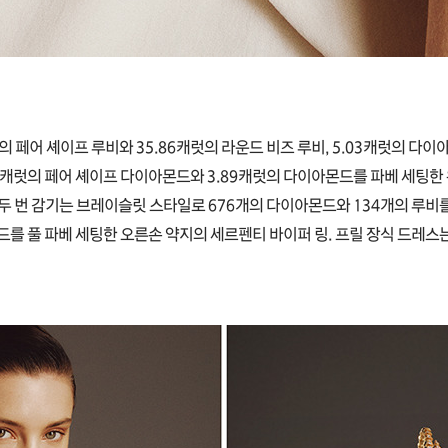
의 페어 셰이프 루비와 35.86캐럿의 라운드 비즈 루비, 5.03캐럿의 다
25캐럿의 페어 셰이프 다이아몬드와 3.89캐럿의 다이아몬드를 파베 세팅한
두 번 감기는 브레이슬릿 스타일로 676개의 다이아몬드와 134개의 루비
드를 풀 파베 세팅한 오른손 약지의 세르펜티 바이퍼 링. 프릴 장식 드레스는