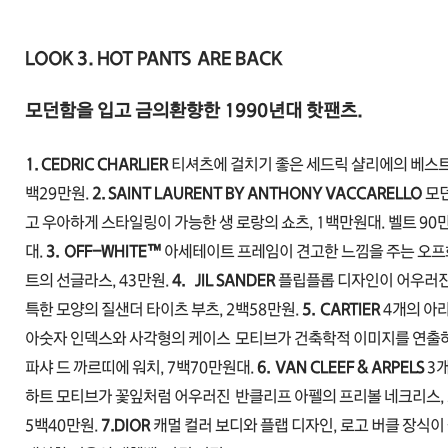
LOOK 3. HOT PANTS
ARE BACK
모던함을 입고 금의환향한 1990년대 핫팬츠.
1. CEDRIC CHARLIER
티셔츠에 걸치기 좋은 세드릭 샬리에의 베스트,
백29만원.
2. SAINT LAURENT BY ANTHONY VACCARELLO
모
고 우아하게 스타일링이 가능한 생 로랑의 쇼츠, 1백만원대. 벨트 90
대.
3.
OFF-WHITE™
아세테이트 프레임이 견고한 느낌을 주는 오
트의 선글라스, 43만원.
4.
JIL SANDER
플립플롭 디자인이 어우러진
특한 모양의 질샌더 타이츠 부츠, 2백58만원.
5.
CARTIER
4개의 아
아숫자 인덱스와 사각형의 케이스
모티브가 건축학적 이미지를 연출
파샤 드 까르띠에 워치, 7백70만원대.
6.
VAN CLEEF & ARPELS
3
하트 모티브가 꽃잎처럼 어우러진
반클리프 아펠의 프리볼 네크리스, 
5백40만원.
7.
DIOR
캐멀 컬러 보디와 플랩 디자인, 로고 버클 장식
이