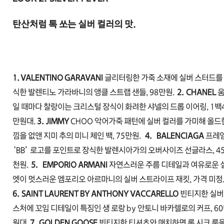
탄산처럼 톡 쏘는 실버 컬러의 맛.
1. VALENTINO GARAVANI
글리터링한 가죽 소재에 실버 스터드를
식한 발렌티노 가라바니의 앵클 스트랩 샌들, 98만원.
2.
CHANEL
움
일 때마다 찰랑이는 크리스털 장식이 화려한 샤넬의 드롭 이어링, 1백
만원대.
3.
JIMMY
CHOO 악어가죽 패턴에 실버 컬러를 가미해 올드
낌을 없앤 지미 추의 미니 체인 백, 75만원.
4.
BALENCIAGA
프레
‘BB’ 로고를 포인트로 장식한 발렌시아가의 오버사이즈 선글라스, 4
천원.
5.
EMPORIO ARMANI
자연스러운 주름 디테일과 여유로운 
엣이 멋스러운 엠포리오 아르마니의 실버 스트라이프 재킷, 가격 미정
6.
SAINT LAURENT BY ANTHONY VACCARELLO
빈티지한 실버
스처에 꼬임 디테일이 특징인 생 로랑 by 안토니 바카렐로의 커프, 6
원대.
7.
GOLDEN GOOSE
빈티지한 티셔츠와 매치하면 록 시크 룩을