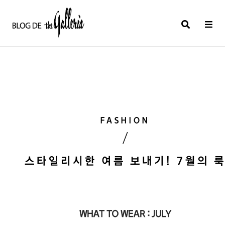
상
세
컨
텐
츠
본
FASHION
문
/
제
목
스타일리시한 여름 보내기! 7월의 
본
문
WHAT TO WEAR : JULY