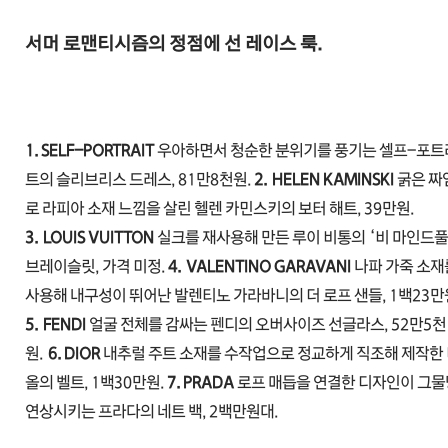
서머 로맨티시즘의 정점에 선 레이스 룩.
1. SELF-PORTRAIT
우아하면서 청순한 분위기를 풍기는 셀프-포트
트의 슬리브리스 드레스, 81만8천원.
2.
HELEN KAMINSKI
굵은 짜
로 라피아 소재 느낌을 살린 헬렌 카민스키의 보터 해트, 39만원.
3.
LOUIS VUITTON
실크를 재사용해 만든 루이 비통의 ‘비 마인드풀
브레이슬릿, 가격 미정.
4.
VALENTINO GARAVANI
나파 가죽 소재
사용해 내구성이 뛰어난 발렌티노 가라바
니의 더 로프 샌들, 1백23만
5.
FENDI
얼굴 전체를 감싸는 펜디의 오버사이즈 선글라스, 52만5천
원.
6. DIOR
내추럴 주트 소재를 수작업으로 정교하게 직조해 제작한
올의 벨트, 1백30만원.
7. PRADA
로프 매듭을 연결한 디자인이 그
연상시키는 프라다의 네트 백, 2백만원대.