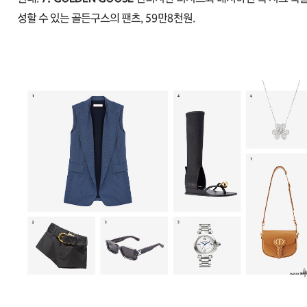
성할 수 있는 골든구스의 팬츠, 59만8천원.