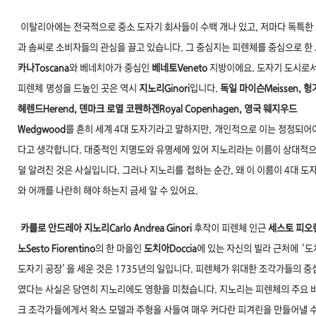
이탈리아에는 전국적으로 중소 도자기 회사들이 수
백 개나 있고, 저마다 독특한
과 솜씨로 소비자
들의 관심을 끌고 있습니다. 그 중심지는 피렌체를 중심
으로 한
카나Toscana
와 베네치아가 중심인
베
네토Veneto
지방이에요. 도자기 도시로
피렌체
명성을 드높인 곳은 역시
지노리Ginori
입니다.
독일 마
이슨Meissen, 
헤렌드Herend, 덴마크 로
열 코펜하겐Royal Copenhagen, 영국 웨지우드
Wedgwood
를 흔히 세계 4대 도자기라고 말하지만,
개인적으로 이는 정정되어
다고 생각합니다. 대중
적인 지명도와 유명세에 있어 지노리라는 이름이 상
대적
덜 알려진 것은 사실입니다. 그러나 지노리를
접하는 순간, 왜 이 이름이 4대 도
와 어깨를 나란
히 해야 하는지 금세 알 수 있어요.
카를로 안드레아 지노리Carlo Andrea Ginori
후작
이 피렌체 인근
세스토 피오
노Sesto Fiorentino
의 한 마을인
도치아Doccia
에 있는 자신의 빌라 근
처에 ‘
도자기 공장’을 세운 것은 1735년의 일입니
다. 피렌체가 위대한 조각가들의 중
였다는 사
실은 당연히 지노리에도 영향을 미쳤습니다. 지노리는 피
렌체의 주요 
크 조각가들에게서 왁스 모델과 주
형을 사들여 매우 커다란 피겨린을 만들어낼 수