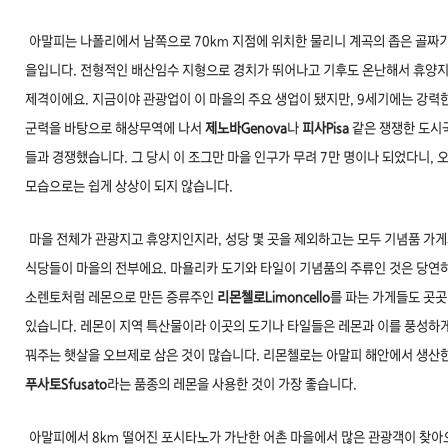
아말피는 나폴리에서 남쪽으로 70km 지점에 위치한 물리니 계곡의 좁은 골짜기
을입니다. 전형적인 배산임수 지형으로 경치가 뛰어나고 기후도 온난해서 휴양
제격이에요. 지금이야 관광업이 이 마을의 주요 생업이 됐지만, 9세기에는 강력한
군력을 바탕으로 해상무역에 나서
제노바Genova
나
피사Pisa
같은 쟁쟁한 도시
들과 경쟁했습니다. 그 당시 이 조그만 마을 인구가 무려 7만 명이나 되었다니, 
모습으로는 쉽게 상상이 되지 않습니다.
마을 전체가 관광지고 휴양지인지라, 성당 몇 곳을 제외하고는 모두 기념품 가
식당들이 마을의 전부에요. 마욜리카 도기와 타일이 기념품의 주류인 것은 당연
소렌토처럼 레몬으로 만든 증류주인
리몬첼로Limoncello
를 파는 가게들도 곳
있습니다. 레몬이 지역 특산물이라 이곳의 도기나 타일들은 레몬과 이를 풍성하게
꿔주는 햇살을 오브제로 삼은 것이 많습니다. 리몬첼로는 아말피 해안에서 생산
푸사토Sfusato
라는 품종의 레몬을 사용한 것이 가장 좋습니다.
아말피에서 8km 떨어진 포시타노가 가난한 어촌 마
을에서 많은 관광객이 찾아