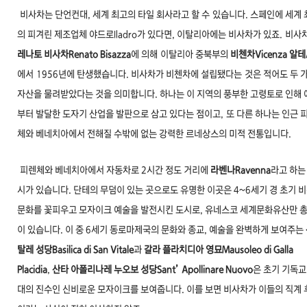
비사차는 단언컨대, 세계 최고의 타일 회사라고 할 수
있습니다. 스페인에 세계 
의 피겨린 제조업체 야드로
Iladro가 있다면, 이탈리아에는 비사차가 있죠.
비사
레나토 비사차Renato Bisazza
에 의해
이탈리아 중북부의
비첸차Vicenza 알테A
에서
1956년에 탄생했습니다. 비사차가 비첸차에 설립됐다는
것은 적어도 두 
자산을 물려받았다는 것을 의미합니
다. 하나는 이 지역의 풍부한 고령토로 인해
부
터 발달한 도자기 산업을 발판으로 삼고 있다는 점이고,
또 다른 하나는 인근 
체와 베네치아에서 전해
질 수밖에 없는 강력한 르네상스의 미적 전통입니다.
피렌체와 베네치아에서 자동차로 2시간 정도 거리에
라벤나Ravenna
라고 하는
시가 있습니다. 단테의 무덤이 있는 곳으로도 유명한 이곳은 4~6세기 경 초기 
문화를 꽃피우고 모자이크 예술을 발전시킨 도시로, 유네스코 세계문화유산만 총
이 있습니다. 이 중 6세기 동로마제국의 문화와 종교, 예술을 완벽하게 보여주는
탈레 성당Basilica di San Vitale
과
갈라 플라치디아 영묘Mausoleo di Galla
Placidia
,
산타 아폴리나레 누오보 성당Sant’ Apollinare Nuovo
은 초기 기독교
대의 진수인 신비로운 모자이크를 보여줍니다. 이를 보면 비사차가 이들의 직계 