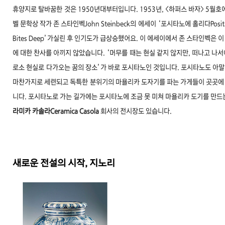
휴양지로 탈바꿈한
것은 1950년대부터입니다. 1953년, <하퍼스 바자> 5월호
벨 문학상 작가 존 스타인벡John Steinbeck의
에세이 ‘포시타노에 홀리다Posit
Bites Deep’가실린 후 인기도가 급상승했어요. 이 에세이에서 존 스타
인벡은 이
에 대한 찬사를 아끼지 않았습니다. ‘머무를
때는 현실 같지 않지만, 떠나고 나서
로소 현실로
다가오는 꿈의 장소’가 바로 포시타노인 것입니다.
포시타노도 아
마찬가지로 세련되고 독특한
분위기의 마욜리카 도자기를 파는 가게들이 곳곳
에
니다. 포시타노로 가는 길가에는 포시타노에 조
금 못 미쳐 마욜리카 도기를 만
라미카 카솔라
Ceramica Casola
회사의 전시장도 있습니다.
새로운 전설의 시작, 지노리