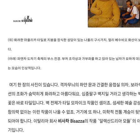
(위) 화려한 마욜리카 타일로 지붕을 장식한 성당이 있는 나폴리 구시가지. 멀리 베수비오 화산이
다.
(아래) 파엔차 도자기 축제의 부스 전경. 부처 조각상과 가부좌를 하고 앉아 있는 남자가 묘하게 
는 모습이 인상적입니다.
여기 한 장의 사진이 있습니다. 격자무늬의 하얀 문과 간
결한 응접실 의자, 보라
션의 조화가 숨막히게
화려하고 아름다워요. 십중팔구 벽지일 거라고 생각하
는 
꽃은 바로 타일입니다. 벽 전체가 타일 모자이
크 작품인 셈이죠. 섬세한 예술 감
창의력 없이는
이런 작품이 나올 수 없죠. 거기에 또 하나, 미학적 전
통 계승이 
되어야 합니다. 이탈리아 회사
비사차
Bisazza
의 작품 ‘알렉산드리아 모듈’의 
기입니다.