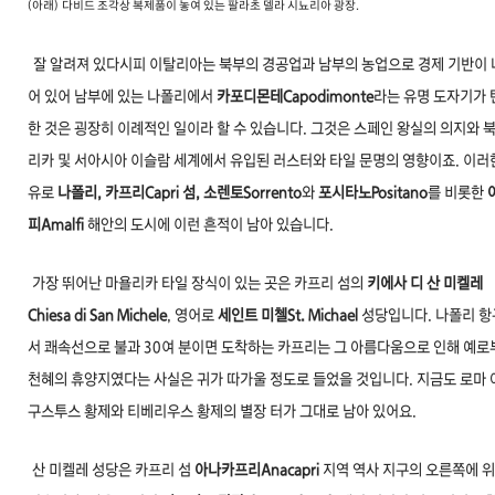
(아래)
다비드 조각상 복제품이 놓여 있는 팔라초 델라 시뇨리아 광장.
잘 알려져 있다시피 이탈리아는 북부의 경공업과 남부의 농업으로 경제 기반이
어 있어 남부에 있는 나폴리에서
카포디몬테Capodimonte
라는 유명 도자기가 
한 것은 굉장히 이례적인 일이라 할 수 있습니다. 그것은 스페인 왕실의 의지와 
리카 및 서아시아 이슬람 세계에서 유입된 러스터와 타일 문명의 영향이죠. 이러
유로
나폴리, 카프리Capri 섬, 소렌토Sorrento
와
포시타노Positano
를 비롯한
피Amalfi
해안의 도시에 이런 흔적이 남아 있습니다.
가장 뛰어난 마욜리카 타일 장식이 있는 곳은 카프리 섬의
키에사 디 산 미켈레
Chiesa di San Michele
, 영어로
세인트
미첼St. Michael
성당입니다. 나폴리 
서 쾌속선으로 불과 30여 분이면 도착하는 카프리는 그 아름다움으로 인해 예로
천혜의 휴양지였다는 사실은 귀가 따가울 정도로 들었을 것입니다. 지금도 로마 
구스투스 황제와 티베리우스 황제의 별장 터가 그대로 남아 있어요.
산 미켈레 성당은 카프리 섬
아나카프리Anacapri
지역 역사 지구의 오른쪽에 