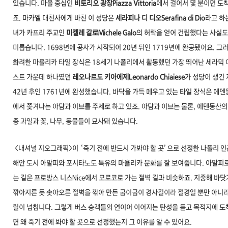
있습니다. 마을 중심인
비토리오 광장Piazza Vittoria
에서 걸어서 몇 분이면 도
죠. 마카엘 대천사에게 바친 이 성당은
세라피나 디 디오Serafina di Dio
라고 하
녀가 카프리 주교인
미켈레 갈로Michele Galo
의 허락을 얻어 건립했다는 사실도
미롭습니다. 1698년에 공사가 시작되어 20년 뒤인 1719년에 완공됐어요. 그
화려한 마욜리카 타일 장식은 18세기 나폴리에서 활동했던 가장 뛰어난 세라믹 
스트 가운데 하나였던
레오나르도 키아에제Leonardo Chiaiese
가 성당이 생긴 
42년 후인 1761년에 완성했습니다. 바닥을 가득 메우고 있는 타일 장식은 에
에서 쫓겨나는 아담과 이브를 주제로 하고 있죠. 아담과 이브는 물론, 에덴동산의
종 과일과 꽃, 나무, 동물들이 묘사돼 있습니다.
<내셔널 지오그래픽>이 ‘죽기 전에 반드시 가봐야 할 곳’으로 선정한 나폴리 
해안 도시 아말피와 포시타노도 특유의 마욜리카 문화를 잘 보여줍니다. 아말피로
는 길은 프로방스 니스Nice에서 모로코로 가는 절벽 길과 비슷하죠. 지중해 바
깎아지른 듯 솟아오른 절벽을 깎아 만든 굽이굽이 경사길이라 절경일 뿐만 아니라
릴이 넘칩니다. 그렇게 버스 승객들의 연이어 이어지는 탄성을 듣고 목적지에 도
면 왜 죽기 전에 봐야 할 곳으로 선정했는지 그 이유를 알 수 있어요
.