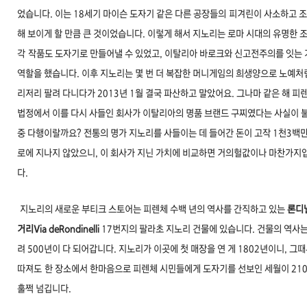
었습니
다. 이는 18세기 마이슨 도자기 같은 다른 공장들의
피겨린이 사소하고 
해 보이게 할 만큼 큰 것이었습니
다. 이렇게 해서 지노리는 로마 시대의 유명한 
각
작품도 도자기로 만들어낼 수 있었고, 이탈리아 바로
크와 신고전주의를 잇는 
역할을 했습니다. 이후 지노
리는 몇 번 더 복잡한 머니게임의 희생양으로 노예처
리저리 팔려 다니다가 2013년 1월 결국 파산하
고 말았어요. 그나마 같은 해 피
법정에서 이를 다
시 사들인 회사가 이탈리아의 명품 브랜드 구찌였다
는 사실이 
중 다행이랄까요? 전통의 명가 지노리
를 사들이는 데 들어간 돈이 고작 1천3백만
로에 지
나지 않았으니, 이 회사가 지닌 가치에 비교하면 거의
헐값이나 마찬가지
다.
지노리의 새로운 부티크 스토어는 피렌체 수백 년
의 역사를 간직하고 있는
론디
거리Via de
Rondinelli
17번지의 팔라초 지노리 건물에 있습니다. 건
물의 역사는
려 500년이 다 되어갑니다. 지노리가 이
곳에 첫 매장을 연 게 1802년이니, 그
따져도
한 장소에서 한마음으로 피렌체 시민들에게 도자기
를 선보인 세월이 21
훌쩍 넘깁니다.