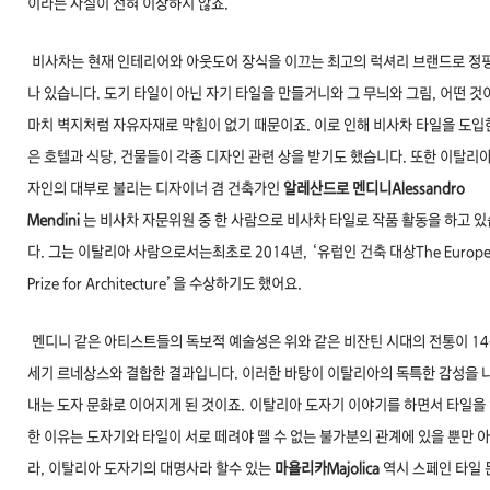
이라는 사실이 전혀 이상하지 않죠.
비사차는 현재 인테리어와 아웃도어 장식을 이끄는 최고의 럭셔리 브랜드로 정
나 있습니다. 도기 타일이 아닌 자기 타일을 만들거니와 그 무늬와 그림, 어떤 것
마치 벽지처럼 자유자재로 막힘이 없기 때문이죠. 이로 인해 비사차 타일을 도입
은 호텔과 식당, 건물들이 각종 디자인 관련 상을 받기도 했습니다. 또한 이탈리아
자인의 대부로 불리는 디자이너 겸 건축가인
알레산드로 멘디니Alessandro
Mendini
는 비사차 자문위원 중 한 사람으로 비사차 타일로 작품 활동을 하고 
다. 그는 이탈리아 사람으로서는최초로 2014년, ‘유럽인 건축 대상The Europe
Prize for Architecture’을 수상하기도 했어요.
멘디니 같은 아티스트들의 독보적 예술성은 위와 같은 비잔틴 시대의 전통이 14
세기 르네상스와 결합한 결과입니다. 이러한 바탕이 이탈리아의 독특한 감성을 
내는 도자 문화로 이어지게 된 것이죠.
이탈리
아 도자기 이야기를 하면서 타일을
한 이유는 도
자기와 타일이 서로 떼려야 뗄 수 없는 불가분의 관계
에 있을 뿐만 
라, 이탈리아 도자기의 대명사라 할
수 있는
마욜리카Majolica
역시 스페인 타일 