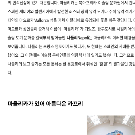
의
연속선상에 있기 때문입니다. 마욜리카는 북아프리카
이슬람 문화권에서 건
스페인 세비야와 발렌시
아에서 발전한 러스터 광택 유약 도기나 주석 유약 석
기가
페인의 마요르카Mallorca 섬을 거쳐 이탈리
아로 유입되어 꽃을 피운 것입니다. 
마요르카 상인
들이 중개해 이름이 ‘마욜리카’가 되었죠. 항구도시로
시칠리아의
슬람 도기 문화를 일찍부터 받아들인
나폴리Napoli
는 마욜리카의 이러한 배경을
보여줍니
다. 나폴리는 프랑스 영토이기도 했다가, 또 한때는
스페인의 지배를 받
했어요. 그 이전에는 이슬람 무
어인들의 영향력 내에 있기도 했습니다. 그러므로
나
폴리의 보고 즐기는 모든 문화는 한 용광로에서 뒤섞
인 ‘혼혈’의 결과물인 것
다.
마욜리카가 있어 아름다운 카프리