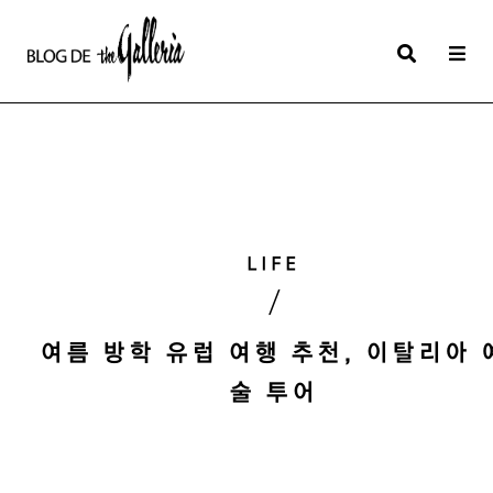
상
세
컨
텐
츠
본
LIFE
문
/
제
목
여름 방학 유럽 여행 추천, 이탈리아 
술 투어
본