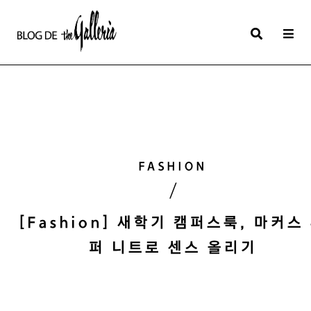
상
세
컨
텐
츠
본
FASHION
문
/
제
목
[Fashion] 새학기 캠퍼스룩, 마커스
퍼 니트로 센스 올리기
본