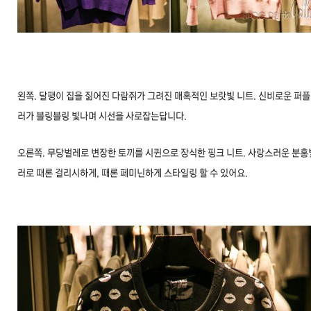
왼쪽. 달팽이 집을 짊어진 다람쥐가 그려진 매혹적인 보랏빛 니트. 신비로운 퍼플
러가 블링블링 빛나며 시선을 사로잡는답니다.
오른쪽. 무당벌레로 변장한 토끼를 시퀸으로 장식한 핑크 니트. 사랑스러운 분홍
러로 때론 걸리시하게, 때론 페미닌하게 스타일링 할 수 있어요.