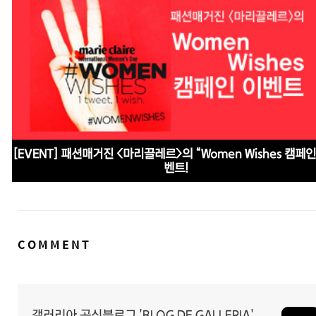
[EVENT] 패션매거진 <마리끌레르>의 “Women Wishes 캠페인
벤트!
댓
COMMENT
글
영
역
갤러리아 공식블로그 'BLOG DE GALLERIA'