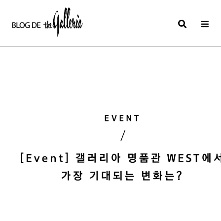
상
세
컨
텐
츠
본
EVENT
문
/
제
목
[Event] 갤러리아 명품관 WEST에
가장 기대되는 변화는?
본