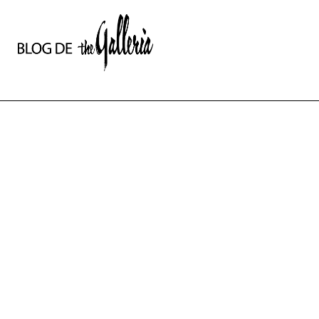
상
세
컨
텐
츠
본
문
제
목