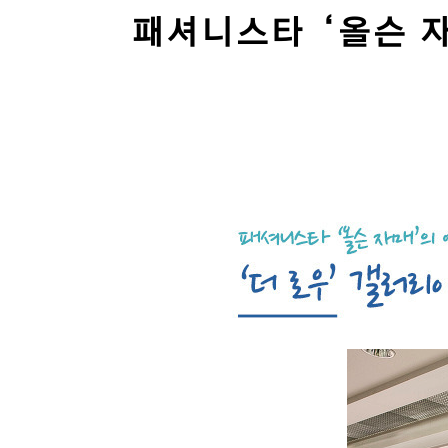
패셔니스타 ‘올슨 자
본
문