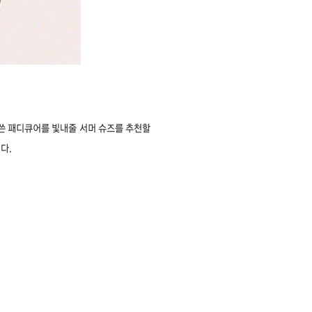
 쓴 패디큐어를 빛내줄 서머 슈즈를 추천할
다.