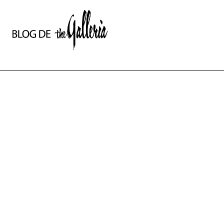
상
세
컨
텐
츠
본
문
제
목