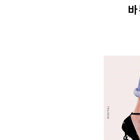
바
본
문