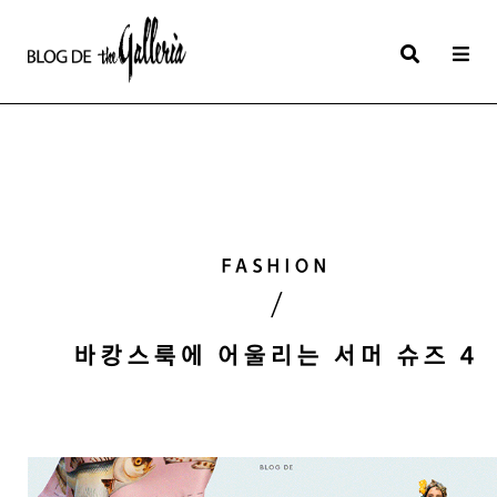
상
세
컨
텐
츠
본
FASHION
문
/
제
목
바캉스룩에 어울리는 서머 슈즈 4
본
문