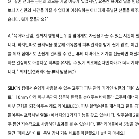
Q “결혼 전에는 본인의 외모를 가꿀 여유가
있었지만, 요즘엔 육아와 일을 병
보니 자신만의
시간을 가질 수 없다며 아쉬워하는 아내에게 특별한
선물을 해주
습니다. 뭐가 좋을까요?”
A “육아와 살림, 일까지 병행하는 워킹 맘에게도
자신을 가꿀 수 있는 시간이 
니다. 하지만
따로 클리닉을 방문해 여유롭게 피부 관리를 받기
쉽지 않죠. 이런
를 위해 집에서도 손쉽게
관리할 수 있는 뷰티 디바이스 기기를 선물하면
어떨
바쁜 일상에도 아름다운 피부를 유지할
수 있게 외조해준다면 아내가 더욱 기뻐
니다.”
최혜진(갤러리아몰 뷰티 담당 MD)
SILK’N
집에서 손쉽게 사용할 수 있는 고주파 피부 관리
기기인 실큰의 ‘페이
트’. 10mm 아래 피부 층까지 침투해
탄력을 높여주는 바이폴라 고주파 에너지(R
피부 균형을
되찾아주는 레드 라이트(LED), 피부 혈액순환을 개선하고 결을
곱
들어주는 프락셔널 열(IR) 에너지의 3가지 기능을 갖고
있습니다.
일주일에 2회,
주 동안 지속적으로 사용하면 효과를 볼 수
있습니다. 갤러리아몰에서 5월을 맞
달간 ‘페이스타이트’ 특별
감사 기획 세트를 마련했으니 놓치지 마세요!