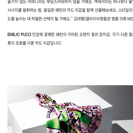
즐기지 않는 어머니라도 부담스러워하지 않을 거예요. 액세서리는 하나보다 둘
시너지를 발휘하는 법. 동일한 패턴의 카드 지갑을 함께 선물해보세요. 스타일의
도를 높이는 데 탁월한 선택이 될 거예요.” 김태형(갤러리아명품관 명품 의류 MD
EMILIO PUCCI
안감에 경쾌한 패턴이 가미된 오렌지 컬러 장지갑.
각기 다른 컬
롯이 조화를 이룬 카드 지갑입니다.