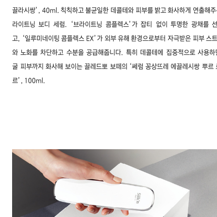
끌라시쌍’,
40ml. 칙칙하고 불균일한
데콜테와 피부를 밝고 화사하게
연출해주
라이트닝 보디 세럼.
‘브라이트닝 콤플렉스’가 잡티
없이 투명한 광채를 
고,
‘일루미네이팅 콤플렉스 EX’가
외부 유해 환경으로부터 자극받은
피부 스
와 노화를 차단하고
수분을 공급해줍니다. 특히 데콜테에
집중적으로 사용하
굴
피부까지 화사해 보이는 끌레드뽀
보떼의 ‘쎄럼 꽁상뜨레 에끌레시쌍
뿌르 
르’, 100ml.