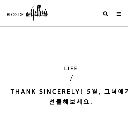
상
세
컨
텐
츠
본
LIFE
문
/
제
목
THANK SINCERELY! 5월, 그녀에
선물해보세요.
본