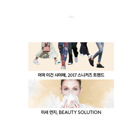
↓
↓
↓