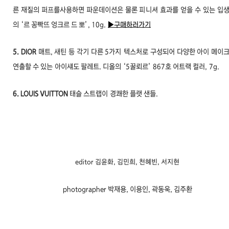
른 재질의 퍼프를사용하면 파운데이션은 물론 피니셔
효과를 얻을 수 있는 입
의 ‘르 꽁빡뜨 엉크르 드 뽀’, 10g
.
▶구매하러가기
5. DIOR
매트, 새틴 등 각기 다른 5가지
텍스처로 구성되어 다양한 아이 메이
연출할 수 있는
아이섀도 팔레트. 디올의 ‘5꿀뢰르’ 867호 어트랙 컬러,
7g.
6. LOUIS VUITTON
태슬 스트랩이
경쾌한 플랫 샌들.
editor 김윤화, 김민희, 천혜빈, 서지현
photographer 박재용, 이용인, 곽동욱, 김주환