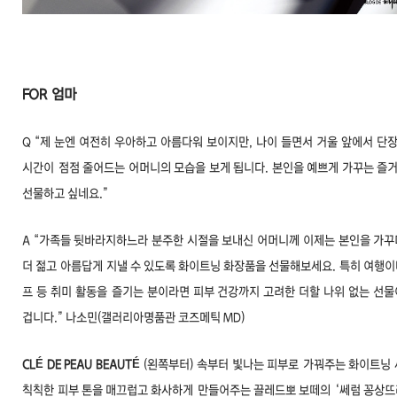
FOR
엄마
Q “제 눈엔 여전히 우아하고 아름다워 보이지만, 나이 들면서 거울 앞에서 단
시간이
점점 줄어드는 어머니의 모습을 보게 됩니다. 본인을 예쁘게 가꾸는 즐
선물하고 싶네요.”
A “가족들 뒷바라지하느라 분주한 시절을 보내신 어머니께 이제는 본인을 가꾸
더 젊고
아름답게 지낼 수 있도록 화이트닝 화장품을 선물해보세요. 특히 여행이
프 등 취미 활동을
즐기는 분이라면 피부 건강까지 고려한 더할 나위 없는 선물
겁니다.” 나소민(갤러리아명품관 코즈메틱 MD)
CLÉ DE PEAU BEAUTÉ
(왼쪽부터) 속부터 빛나는 피부로
가꿔주는 화이트닝 
칙칙한
피부 톤을 매끄럽고 화사하게
만들어주는 끌레드뽀 보떼의
‘쎄럼 꽁상뜨