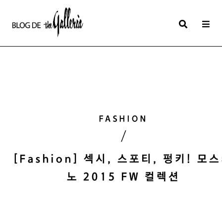
상
세
컨
텐
츠
본
FASHION
문
/
제
목
[Fashion] 섹시, 스포티, 펑키! 모
노 2015 FW 컬렉션
본