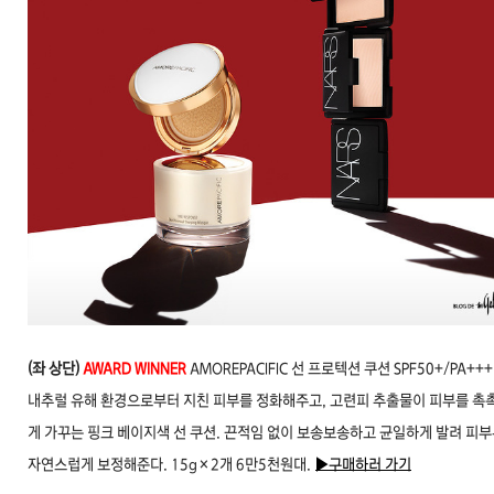
(좌 상단
)
AWARD WINNER
AMOREPACIFIC
선 프로텍션 쿠션 SPF50+/PA+++
내추럴
유해 환경으로부터 지친 피부를 정화해주고, 고련피 추출물이 피부를 촉
게
가꾸는 핑크 베이지색 선 쿠션. 끈적임 없이 보송보송하고 균일하게 발려 피
자연스럽게 보정해준다. 15g×2개 6만5천원대.
▶구매하러 가기