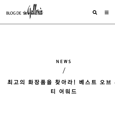
상
세
컨
텐
츠
본
NEWS
문
/
제
목
최고의 화장품을 찾아라! 베스트 오브
티 어워드
본