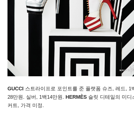
GUCCI
스트라이프로 포인트를 준 플랫폼 슈즈
,
레드
, 1
28
만원
.
실버
, 1
백
14
만원
.
HERM
È
S
슬릿 디테일의 미디
커트
,
가격 미정
.