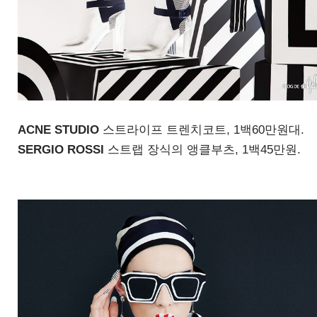
ACNE STUDIO
스트라이프 트렌치코트
, 1
백
60
만원대
.
SERGIO ROSSI
스트랩 장식의 앵클부츠
, 1
백
45
만원
.