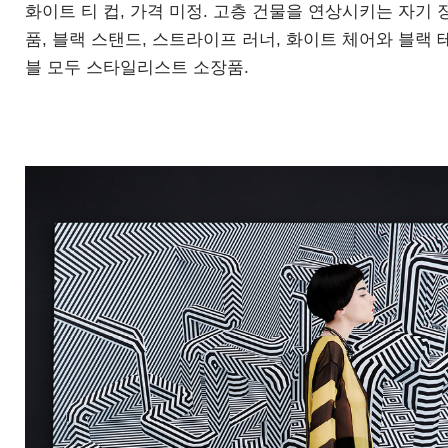
화이트 티 컵
,
가격 미정
.
고층 건물을 연상시키는 자기 
품
,
블랙 스탠드
,
스트라이프 러너
,
화이트 체어와 블랙 
블 모두 스타일리스트 소장품
.