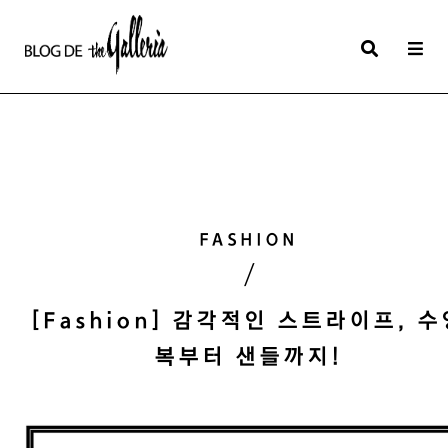
상
세
컨
텐
츠
본
FASHION
문
/
제
목
[Fashion] 감각적인 스트라이프, 수
복부터 샌들까지!
본