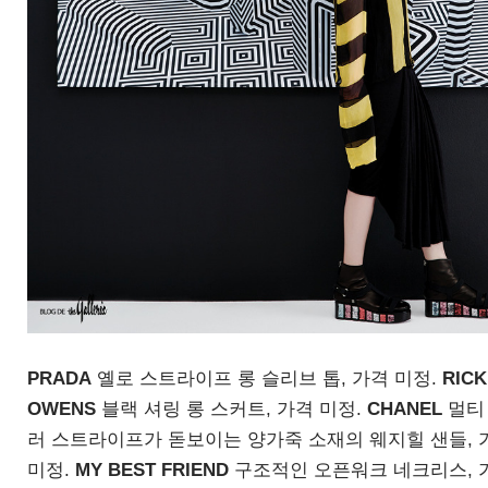
PRADA
옐로 스트라이프 롱 슬리브 톱
,
가격 미정
.
RICK
OWENS
블랙 셔링 롱 스커트
,
가격 미정
.
CHANEL
멀티
러 스트라이프가 돋보이는 양가죽 소재의 웨지힐 샌들
,
미정
.
MY BEST FRIEND
구조적인 오픈워크 네크리스
,