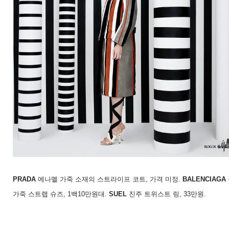
PRADA
에나멜 가죽 소재의 스트라이프 코트
,
가격 미정
.
BALENCIAGA
가죽 스트랩 슈즈
, 1
백
10
만원대
.
SUEL
진주 트위스트 링
, 33
만원
.