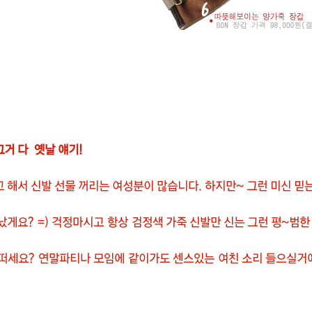
거 다 옛날 얘기!
 해서 신발 선물 꺼리는 여성분이 많습니다. 하지만~ 그런 미신 믿
만났게요? =) 걱정마시고 항상 검정색 가죽 신발만 신는 그런 평~범한
떠세요? 연말파티나 모임에 같이가도 센스있는 여친 소리 들으실거