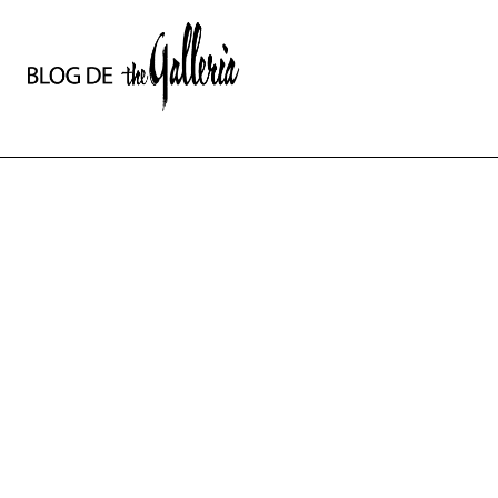
상
세
컨
텐
츠
본
문
제
목