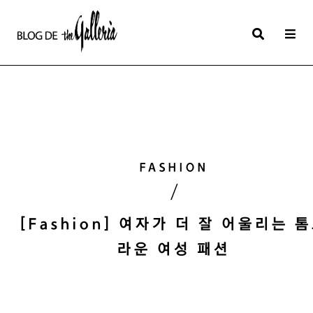
상
세
컨
텐
츠
본
FASHION
문
/
제
목
[Fashion] 여자가 더 잘 어울리는 
라운 여성 패션
본